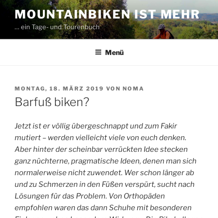
Zum
MOUNTAINBIKEN IST MEHR
Inhalt
… ein Tage- und Tourenbuch
springen
Menü
VERÖFFENTLICHT
MONTAG, 18. MÄRZ 2019
VON
NOMA
AM
Barfuß biken?
Jetzt ist er völlig übergeschnappt und zum Fakir
mutiert – werden vielleicht viele von euch denken.
Aber hinter der scheinbar verrückten Idee stecken
ganz nüchterne, pragmatische Ideen, denen man sich
normalerweise nicht zuwendet. Wer schon länger ab
und zu Schmerzen in den Füßen verspürt, sucht nach
Lösungen für das Problem. Von Orthopäden
empfohlen waren das dann Schuhe mit besonderen