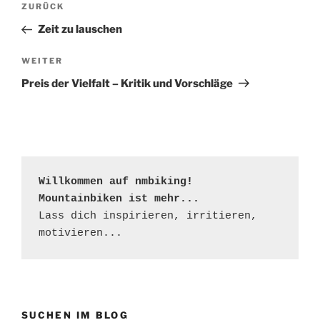
Vorheriger
ZURÜCK
Beitrag
Zeit zu lauschen
Nächster
WEITER
Beitrag
Preis der Vielfalt – Kritik und Vorschläge
Willkommen auf nmbiking!

Mountainbiken ist mehr...
Lass dich inspirieren, irritieren, 
motivieren...
SUCHEN IM BLOG