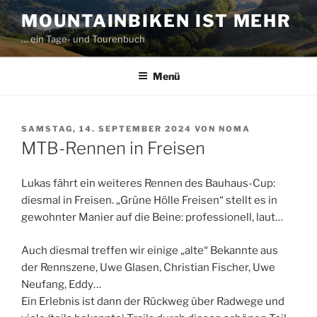
Zum
MOUNTAINBIKEN IST MEHR
Inhalt
… ein Tage- und Tourenbuch
springen
Menü
VERÖFFENTLICHT
SAMSTAG, 14. SEPTEMBER 2024
VON
NOMA
AM
MTB-Rennen in Freisen
Lukas fährt ein weiteres Rennen des Bauhaus-Cup:
diesmal in Freisen. „Grüne Hölle Freisen“ stellt es in
gewohnter Manier auf die Beine: professionell, laut…
Auch diesmal treffen wir einige „alte“ Bekannte aus
der Rennszene, Uwe Glasen, Christian Fischer, Uwe
Neufang, Eddy…
Ein Erlebnis ist dann der Rückweg über Radwege und