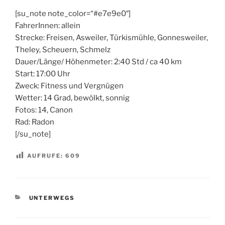
[su_note note_color=“#e7e9e0″]
FahrerInnen: allein
Strecke: Freisen, Asweiler, Türkismühle, Gonnesweiler,
Theley, Scheuern, Schmelz
Dauer/Länge/ Höhenmeter: 2:40 Std / ca 40 km
Start: 17:00 Uhr
Zweck: Fitness und Vergnügen
Wetter: 14 Grad, bewölkt, sonnig
Fotos: 14, Canon
Rad: Radon
[/su_note]
AUFRUFE:
609
KATEGORIEN
UNTERWEGS