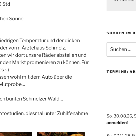
0 Std
schen Sonne
SUCHEN IM 
niedrigen Temperatur und der dicken
Suchen
nder vorm Ärztehaus Schmelz.
nach:
en wir dort unsere Räder abstellen und
r den Markt promenieren zu können. Für
s :-)
TERMINE: AK
sen wohl mit dem Auto über die
, Mutprobe…
den bunten Schmelzer Wald…
tostudien, diesmal unter Zuhilfenahme
So, 30.08.26, 
anmelden!
Sa, 07.11.26, 9