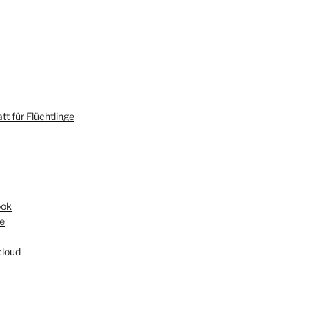
t für Flüchtlinge
ook
e
loud