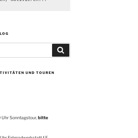
BLOG
Suchen
TIVITÄTEN UND TOUREN
9 Uhr Sonntagstour,
bitte
 Uhr Fahrradwerkstatt f F