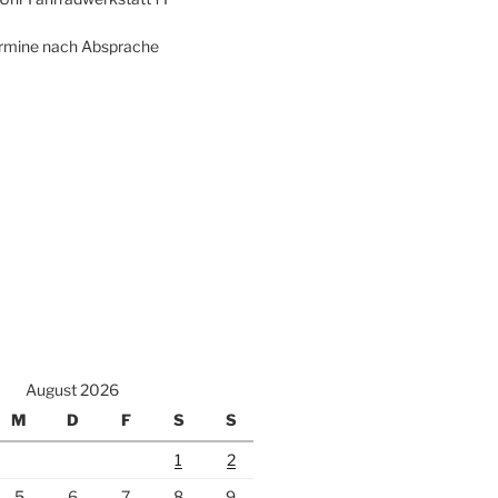
termine nach Absprache
August 2026
M
D
F
S
S
1
2
5
6
7
8
9