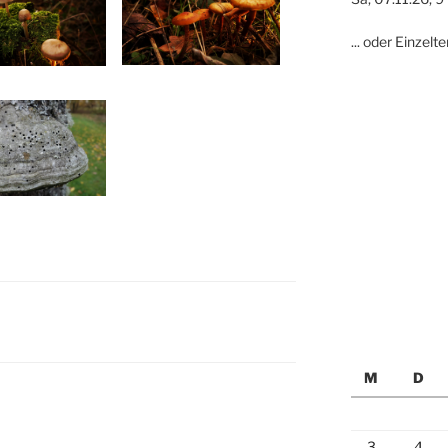
... oder Einzel
M
D
3
4