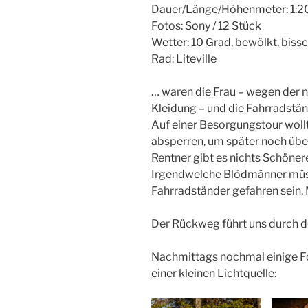
Dauer/Länge/Höhenmeter: 1:2
Fotos: Sony / 12 Stück
Wetter: 10 Grad, bewölkt, bis
Rad: Liteville
… waren die Frau – wegen der 
Kleidung – und die Fahrradstä
Auf einer Besorgungstour wollt
absperren, um später noch übe
Rentner gibt es nichts Schönere
Irgendwelche Blödmänner müs
Fahrradständer gefahren sein
Der Rückweg führt uns durch 
Nachmittags nochmal einige Fo
einer kleinen Lichtquelle: