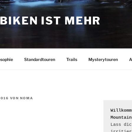
BIKEN IST MEHR
osophie
Standardtouren
Trails
Mysterytouren
A
2016
VON
NOMA
Willkomm
Mountain
Lass dic
irritier