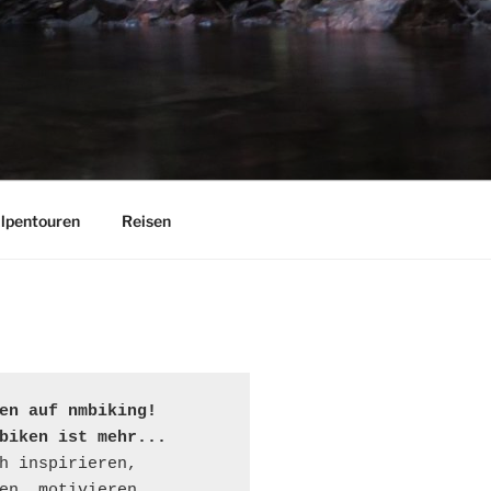
lpentouren
Reisen
en auf nmbiking!

biken ist mehr...
h inspirieren, 
en, motivieren...