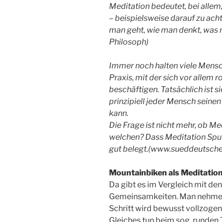
Meditation bedeutet, bei allem
– beispielsweise darauf zu ach
man geht, wie man denkt, was 
Philosoph)
Immer noch halten viele Mensch
Praxis, mit der sich vor allem
beschäftigen. Tatsächlich ist s
prinzipiell jeder Mensch seine
kann.
Die Frage ist nicht mehr, ob Me
welchen? Dass Meditation Spuren
gut belegt.(www.sueddeutsche
Mountainbiken als Meditatio
Da gibt es im Vergleich mit de
Gemeinsamkeiten. Man nehme d
Schritt wird bewusst vollzogen,
Gleiches tun beim sog. runden 