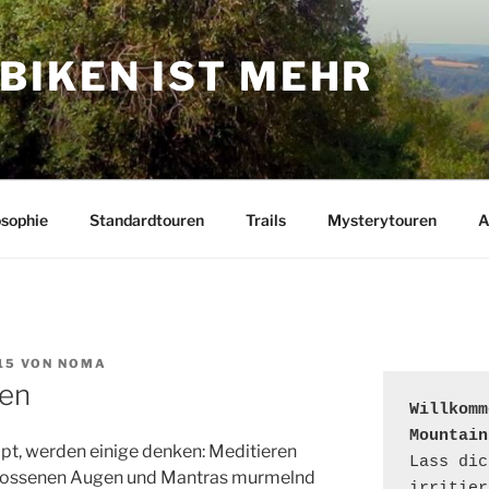
BIKEN IST MEHR
osophie
Standardtouren
Trails
Mysterytouren
A
15
VON
NOMA
ren
Willkomm
Mountain
ppt, werden einige denken: Meditieren
Lass dic
hlossenen Augen und Mantras murmelnd
irritier