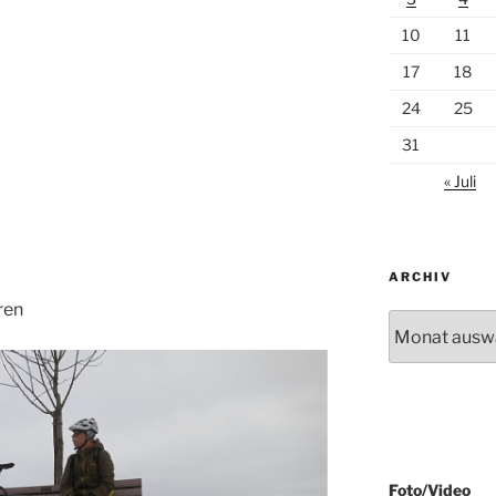
10
11
17
18
24
25
31
« Juli
ARCHIV
ren
Archiv
Foto/Video