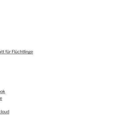
t für Flüchtlinge
ook
e
loud