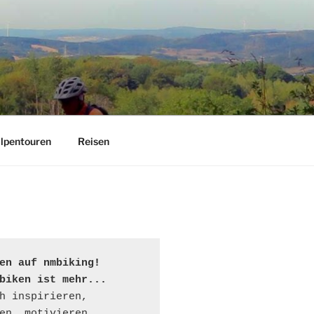
lpentouren
Reisen
en auf nmbiking!

biken ist mehr...
h inspirieren, 
en, motivieren...