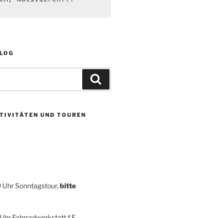
BLOG
Suchen
TIVITÄTEN UND TOUREN
9 Uhr Sonntagstour,
bitte
 Uhr Fahrradwerkstatt f F