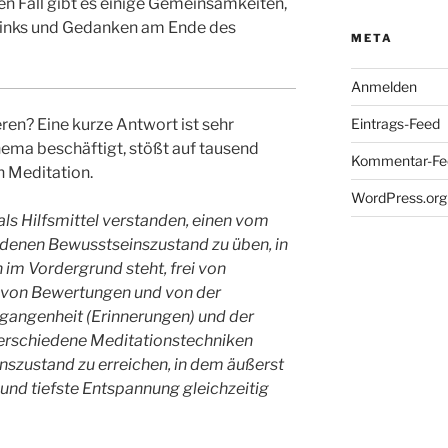
eden Fall gibt es einige Gemeinsamkeiten,
 Links und Gedanken am Ende des
META
Anmelden
ren? Eine kurze Antwort ist sehr
Eintrags-Feed
hema beschäftigt, stößt auf tausend
Kommentar-Fe
 Meditation.
WordPress.org
ls Hilfsmittel verstanden, einen vom
denen Bewusstseinszustand zu üben, in
im Vordergrund steht, frei von
 von Bewertungen und von der
gangenheit (Erinnerungen) und der
 Verschiedene Meditationstechniken
inszustand zu erreichen, in dem äußerst
und tiefste Entspannung gleichzeitig