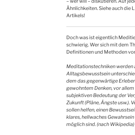
– wer will – diskutieren. Auf j
Ähnlichkeiten. Siehe auch die
Artikels!
Doch was ist eigentlich Meditie
schwierig. Wer sich mit dem T
Definitionen und Methoden von
Meditationstechniken werden a
Alltagsbewusstsein unterschie
dem das gegenwärtige Erleben 
gewohntem Denken, vor allem
subjektiven Bedeutung der Ver
Zukunft (Pläne, Ängste usw.).
sollen helfen, einen Bewusstse
klares, hellwaches Gewahrsein 
möglich sind. (nach Wikipedia)