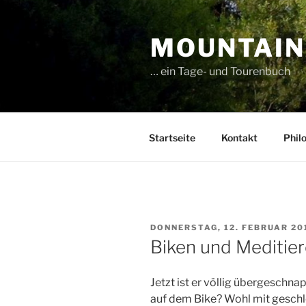
Zum
Inhalt
MOUNTAIN
springen
… ein Tage- und Tourenbuch
Startseite
Kontakt
Phil
VERÖFFENTLICHT
DONNERSTAG, 12. FEBRUAR 20
AM
Biken und Meditie
Jetzt ist er völlig übergeschna
auf dem Bike? Wohl mit gesc