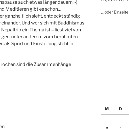
onspause auch etwas länger dauern :-)
nd Meditieren gibt es schon…
... oder Einzel
r ganzheitlich sieht, entdeckt ständig
neinander. Und wer sich mit Buddhismus
Nepaltrip ein Thema ist – liest viel von
gen, unter anderem vom berühmten
als Sport und Einstellung steht in
sprochen sind die Zusammenhänge
M
D
t
en
3
4