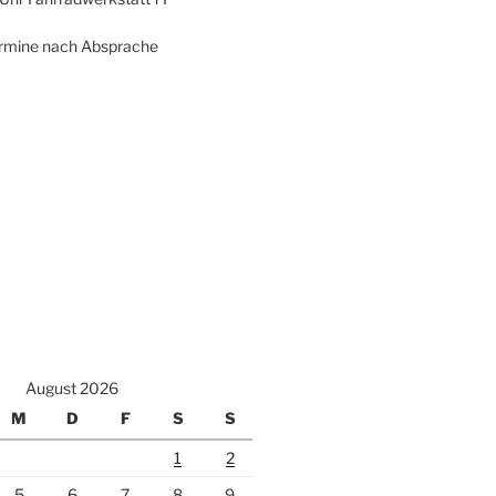
termine nach Absprache
August 2026
M
D
F
S
S
1
2
5
6
7
8
9