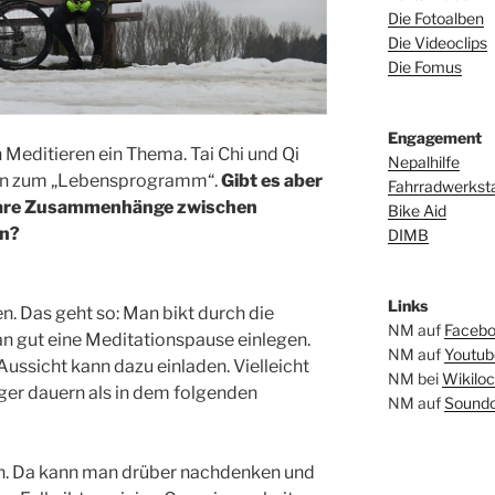
Die Fotoalben
Die Videoclips
Die Fomus
Engagement
 Meditieren ein Thema. Tai Chi und Qi
Nepalhilfe
ren zum „Lebensprogramm“.
Gibt es aber
Fahrradwerkstat
hbare Zusammenhänge zwischen
Bike Aid
en?
DIMB
Links
n. Das geht so: Man bikt durch die
NM auf
Faceb
an gut eine Meditationspause einlegen.
NM auf
Youtub
Aussicht kann dazu einladen. Vielleicht
NM bei
Wikiloc
nger dauern als in dem folgenden
NM auf
Soundc
n. Da kann man drüber nachdenken und