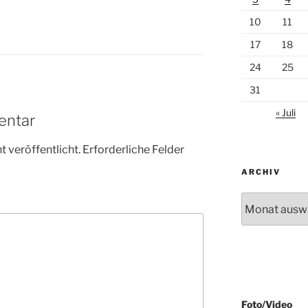
10
11
17
18
24
25
31
« Juli
entar
 veröffentlicht.
Erforderliche Felder
ARCHIV
Archiv
Foto/Video