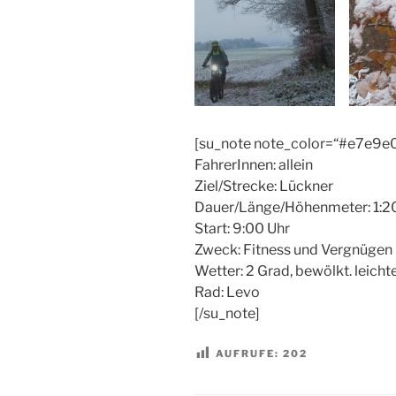
[su_note note_color=“#e7e9e0
FahrerInnen: allein
Ziel/Strecke: Lückner
Dauer/Länge/Höhenmeter: 1:2
Start: 9:00 Uhr
Zweck: Fitness und Vergnügen
Wetter: 2 Grad, bewölkt. leicht
Rad: Levo
[/su_note]
AUFRUFE:
202