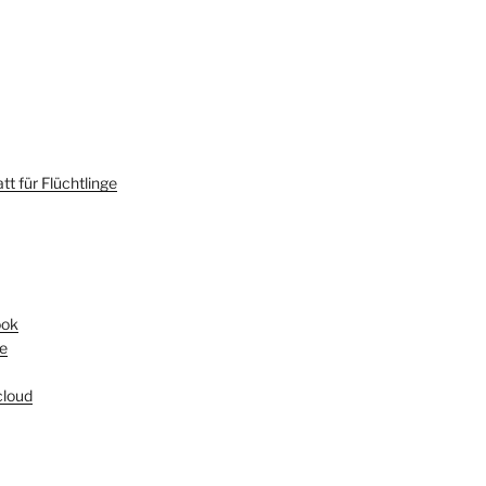
t für Flüchtlinge
ook
e
loud