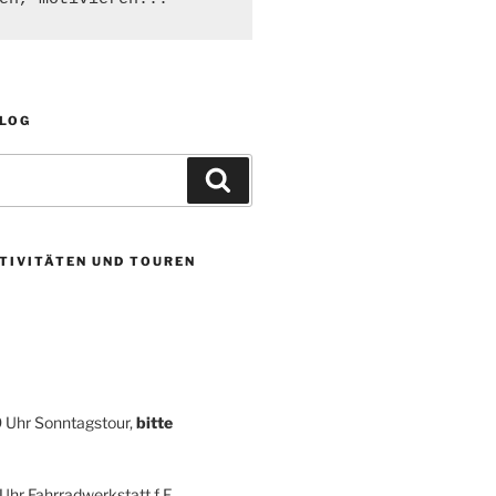
BLOG
Suchen
TIVITÄTEN UND TOUREN
9 Uhr Sonntagstour,
bitte
 Uhr Fahrradwerkstatt f F