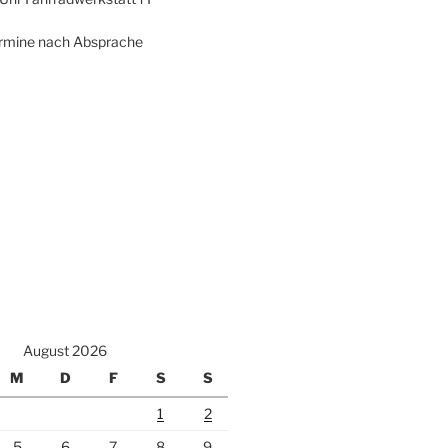
termine nach Absprache
August 2026
M
D
F
S
S
1
2
5
6
7
8
9