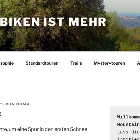
BIKEN IST MEHR
osophie
Standardtouren
Trails
Mysterytouren
A
25
VON
NOMA
e
Willkomm
Mountain
ichte, um eine Spur in den ersten Schnee
Lass dic
irritier