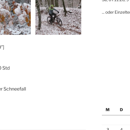
... oder Einzel
″]
0 Std
er Schneefall
M
D
3
4