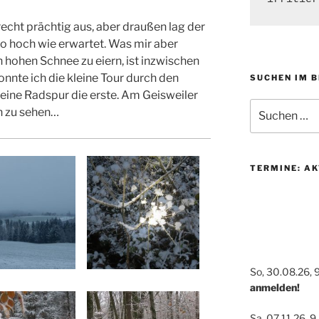
echt prächtig aus, aber draußen lag der
o hoch wie erwartet. Was mir aber
 hohen Schnee zu eiern, ist inzwischen
nnte ich die kleine Tour durch den
SUCHEN IM 
ine Radspur die erste. Am Geisweiler
Suchen
n zu sehen…
nach:
TERMINE: AK
So, 30.08.26, 
anmelden!
Sa, 07.11.26, 9