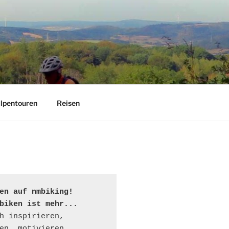
lpentouren
Reisen
en auf nmbiking!

biken ist mehr...
h inspirieren, 
en, motivieren...