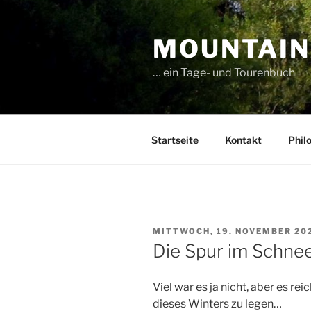
Zum
Inhalt
MOUNTAIN
springen
… ein Tage- und Tourenbuch
Startseite
Kontakt
Phil
VERÖFFENTLICHT
MITTWOCH, 19. NOVEMBER 20
AM
Die Spur im Schne
Viel war es ja nicht, aber es re
dieses Winters zu legen…