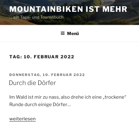
Zum
MOUNTAINBIKEN IST MEHR
Inhalt
… ein Tage- und Tourenbuch
springen
Menü
TAG:
10. FEBRUAR 2022
VERÖFFENTLICHT
DONNERSTAG, 10. FEBRUAR 2022
AM
Durch die Dörfer
Im Wald ist mir zu nass, also drehe ich eine „trockene“
Runde durch einige Dörfer…
„Durch
weiterlesen
die
Dörfer“