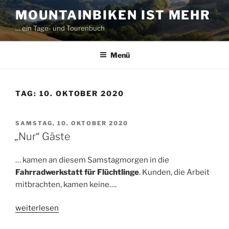
Zum
MOUNTAINBIKEN IST MEHR
Inhalt
… ein Tage- und Tourenbuch
springen
Menü
TAG:
10. OKTOBER 2020
VERÖFFENTLICHT
SAMSTAG, 10. OKTOBER 2020
AM
„Nur“ Gäste
… kamen an diesem Samstagmorgen in die
Fahrradwerkstatt für Flüchtlinge
. Kunden, die Arbeit
mitbrachten, kamen keine….
„„Nur“
weiterlesen
Gäste“