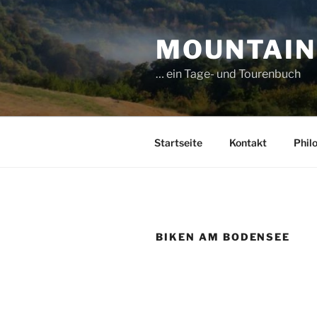
Zum
Inhalt
MOUNTAIN
springen
… ein Tage- und Tourenbuch
Startseite
Kontakt
Phil
BIKEN AM BODENSEE