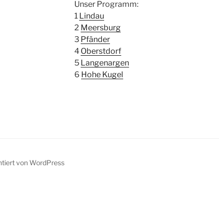
Unser Programm:
1
Lindau
2
Meersburg
3
Pfänder
4
Oberstdorf
5
Langenargen
6
Hohe Kugel
ntiert von WordPress