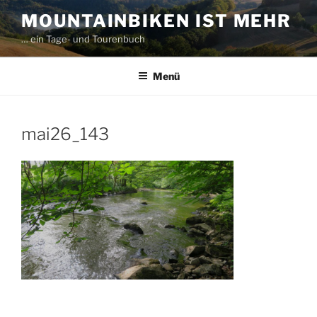
Zum
MOUNTAINBIKEN IST MEHR
Inhalt
… ein Tage- und Tourenbuch
springen
Menü
mai26_143