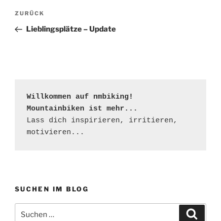
Beitragsnavigation
Vorheriger
ZURÜCK
Beitrag
Lieblingsplätze – Update
Willkommen auf nmbiking!

Mountainbiken ist mehr...
Lass dich inspirieren, irritieren, 
motivieren...
SUCHEN IM BLOG
Suchen
Suche
nach: